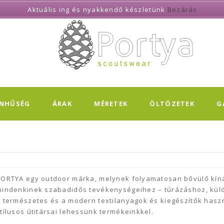
Aktuális ing és nyakkendő készletünk
Bezárás
ÍNHŰSÉG
ÁRAK
MÉRETEK
ÖLTÖZETEK
G
ORTYA egy outdoor márka, melynek folyamatosan bővülő kínál
indenkinek szabadidős tevékenységeihez – túrázáshoz, külö
 természetes és a modern textilanyagok és kiegészítők hasz
tílusos útitársai lehessünk termékeinkkel.