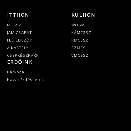
ITTHON
KÜLHON
MCSSZ
WOSM
JAM CSAPAT
KÁMCSSZ
FELFEDEZŐK
RMCSSZ
A KASTÉLY
SZMCS
CSERKÉSZPARK
VMCSSZ
ERDŐINK
Barkóca
Hazai Erdészetek