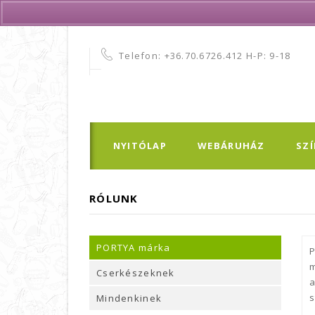
Telefon:
+36.70.6726.412 H-P: 9-18
NYITÓLAP
WEBÁRUHÁZ
SZ
RÓLUNK
PORTYA márka
P
m
Cserkészeknek
a
s
Mindenkinek