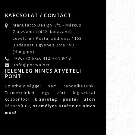
KAPCSOLAT / CONTACT
Manufacto Design Kft. - Márkus
Zsuzsanna (412. Kalazanti)
Levélcím / Postal address: 1163
Budapest, Egyenes utca 19B
(Hungary)
(+36) 70 6726 412 H-P: 9-18
info@portya.net
JELENLEG NINCS ÁTVÉTELI
PONT
Üzlethelyiséggel nem rendelkezünk.
Termékeinket egy zárt logisztikai
központból
kizárólag postai úton
kézbesítjük,
személyes átvételre nincs
mód!