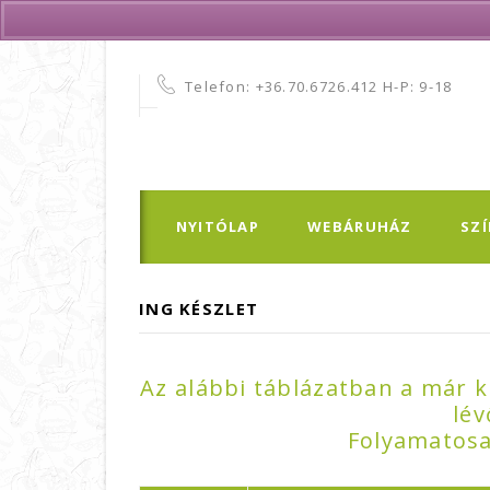
Telefon:
+36.70.6726.412 H-P: 9-18
NYITÓLAP
WEBÁRUHÁZ
SZ
ING KÉSZLET
Az alábbi táblázatban a már k
lév
Folyamatosa