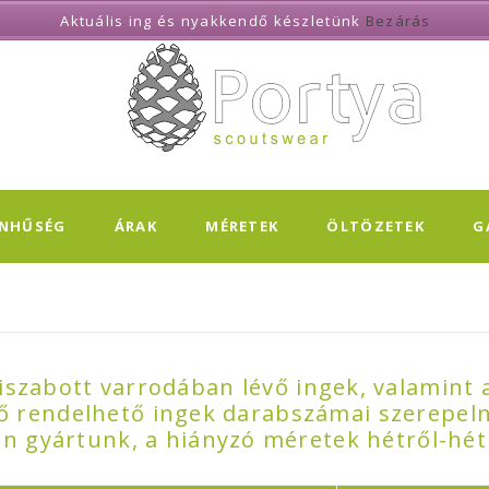
Aktuális ing és nyakkendő készletünk
Bezárás
ÍNHŰSÉG
ÁRAK
MÉRETEK
ÖLTÖZETEK
G
iszabott varrodában lévő ingek, valamint
ő rendelhető ingek darabszámai szerepel
n gyártunk, a hiányzó méretek hétről-hét