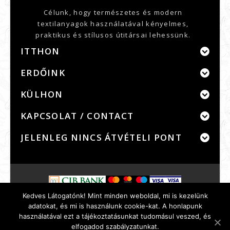
Célunk, hogy természetes és modern
textilanyagok használatával kényelmes,
praktikus és stílusos útitársai lehessünk.
ITTHON
ERDŐINK
KÜLHON
KAPCSOLAT / CONTACT
JELENLEG NINCS ÁTVÉTELI PONT
Kedves Látogatónk! Mint minden weboldal, mi is kezelünk
Szerződési feltételek
Adatvédelem
adatokat, és mi is használunk cookie-kat. A honlapunk
Bankkártyás fizetés
GYIK
WebInfo
Rólunk
használatával ezt a tájékoztatásunkat tudomásul veszed, és
© 2026
Portya.Net
elfogadod szabályzatunkat.