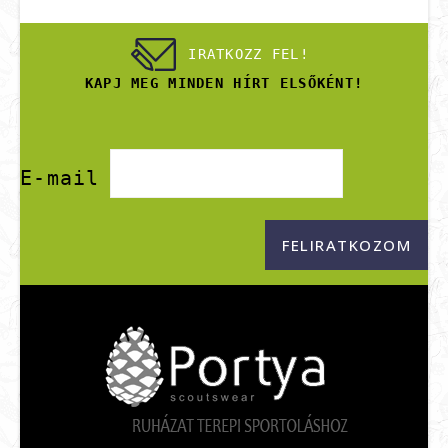
IRATKOZZ FEL!
KAPJ MEG MINDEN HÍRT ELSŐKÉNT!
E-mail