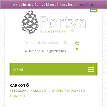
Aktuális ing és nyakkendő készletünk
Bezárás
0
Belépés/Regisztrálás
MENU
KARKÖTŐ
KEZDŐLAP
/
“KARKÖTŐ” CÍMKÉVEL RENDELKEZŐ
TERMÉKEK