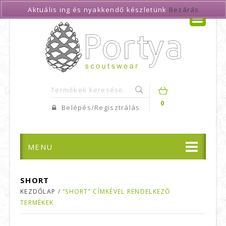
Aktuális ing és nyakkendő készletünk
Bezárás
0
Belépés/Regisztrálás
MENU
SHORT
KEZDŐLAP
/
“SHORT” CÍMKÉVEL RENDELKEZŐ
TERMÉKEK