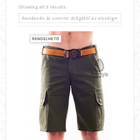
Showing all 3 results
Rendezés ár szerint: drágától az olcsóig
RENDELHETŐ