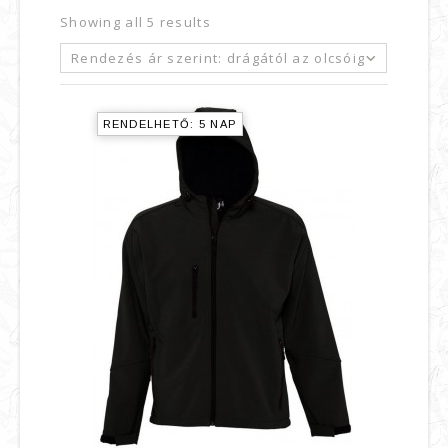
Showing all 5 results
Rendezés ár szerint: drágától az olcsóig
RENDELHETŐ: 5 NAP