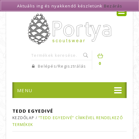
Aktuális ing és nyakkendő készletünk
Bezárás
0
Belépés/Regisztrálás
MENU
TEDD EGYEDIVÉ
KEZDŐLAP
/
“TEDD EGYEDIVÉ” CÍMKÉVEL RENDELKEZŐ
TERMÉKEK