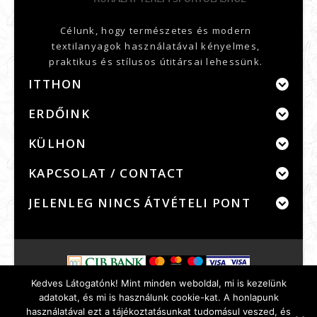
Célunk, hogy természetes és modern
textilanyagok használatával kényelmes,
praktikus és stílusos útitársai lehessünk.
ITTHON
ERDŐINK
KÜLHON
KAPCSOLAT / CONTACT
JELENLEG NINCS ÁTVÉTELI PONT
Kedves Látogatónk! Mint minden weboldal, mi is kezelünk
Szerződési feltételek
Adatvédelem
adatokat, és mi is használunk cookie-kat. A honlapunk
Bankkártyás fizetés
GYIK
WebInfo
Rólunk
használatával ezt a tájékoztatásunkat tudomásul veszed, és