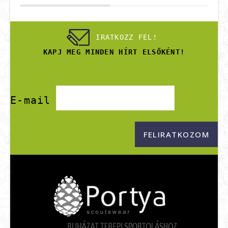
IRATKOZZ FEL!
KAPJ MEG MINDEN HÍRT ELSŐKÉNT!
E-mail