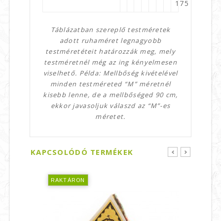
175
Táblázatban szereplő testméretek
adott ruhaméret legnagyobb
testméretéteit határozzák meg, mely
testméretnél még az ing kényelmesen
viselhető. Példa: Mellbőség kivételével
minden testméreted “M” méretnél
kisebb lenne, de a mellbőséged 90 cm,
ekkor javasoljuk válaszd az “M”-es
méretet.
KAPCSOLÓDÓ TERMÉKEK
prev
next
RAKTÁRON