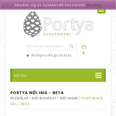
Aktuális ing és nyakkendő készletünk
Bezárás
0
Belépés/Regisztrálás
MENU
PORTYA NŐI ING – BETA
KEZDŐLAP
/
NŐI RUHÁZAT
/
NŐI INGEK
/
PORTYA NŐI
ING – BETA