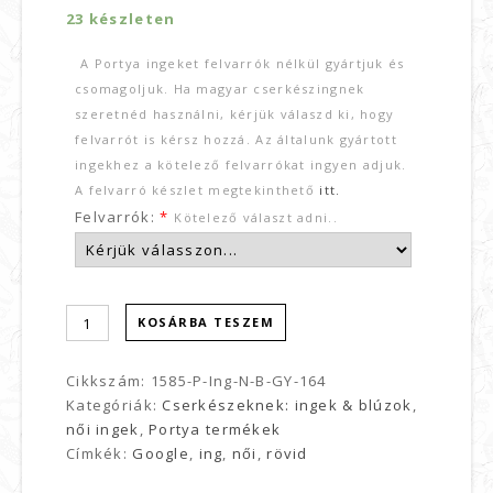
23 készleten
A Portya ingeket felvarrók nélkül gyártjuk és
csomagoljuk. Ha magyar cserkészingnek
szeretnéd használni, kérjük válaszd ki, hogy
felvarrót is kérsz hozzá. Az általunk gyártott
ingekhez a kötelező felvarrókat ingyen adjuk.
A felvarró készlet megtekinthető
itt.
Felvarrók:
*
Kötelező választ adni..
KOSÁRBA TESZEM
Cikkszám:
1585-P-Ing-N-B-GY-164
Kategóriák:
Cserkészeknek: ingek & blúzok
,
női ingek
,
Portya termékek
Címkék:
Google
,
ing
,
női
,
rövid