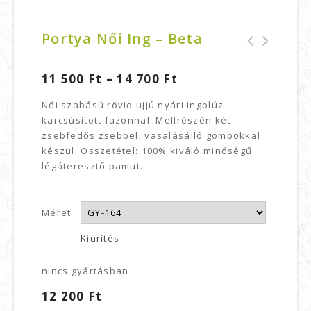
Portya Női Ing – Beta
Portya férfi ing
Portya női ing -
11 500
Ft
–
14 700
Ft
- Beta
Alfa
Női szabású rövid ujjú nyári ingblúz
karcsúsított fazonnal. Mellrészén két
zsebfedős zsebbel, vasalásálló gombokkal
készül. Összetétel: 100% kiváló minőségű
légáteresztő pamut.
Méret
Kiürítés
nincs gyártásban
12 200
Ft