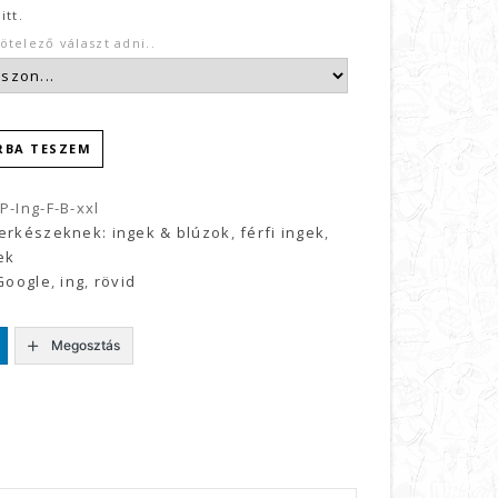
ő
itt.
ötelező választ adni..
RBA TESZEM
P-Ing-F-B-xxl
erkészeknek: ingek & blúzok
,
férfi ingek
,
ek
Google
,
ing
,
rövid
Megosztás