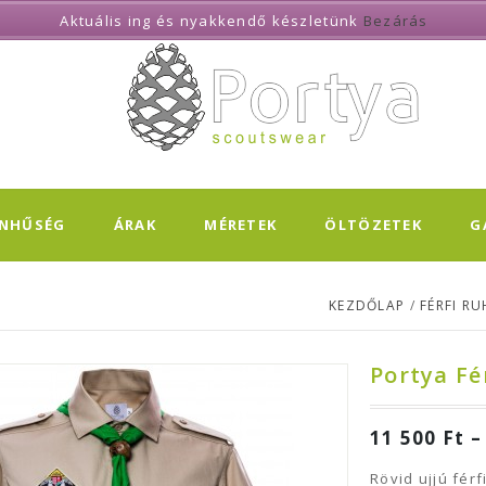
Aktuális ing és nyakkendő készletünk
Bezárás
ÍNHŰSÉG
ÁRAK
MÉRETEK
ÖLTÖZETEK
G
KEZDŐLAP
/
FÉRFI R
Portya Fé
11 500
Ft
Rövid ujjú férf