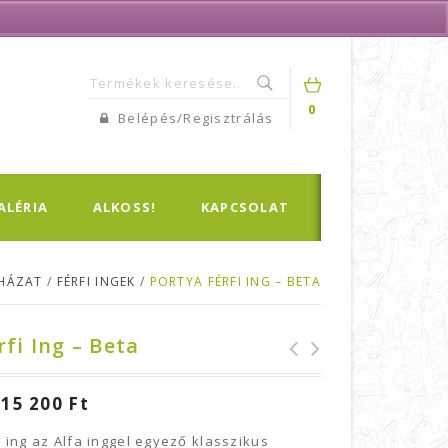
0
Belépés/Regisztrálás
ALÉRIA
ALKOSS!
KAPCSOLAT
UHÁZAT
/
FÉRFI INGEK
/
PORTYA FÉRFI ING – BETA
rfi Ing – Beta
Portya férfi ing
Portya női ing -
–
15 200
Ft
- Alfa
Beta
i ing az Alfa inggel egyező klasszikus