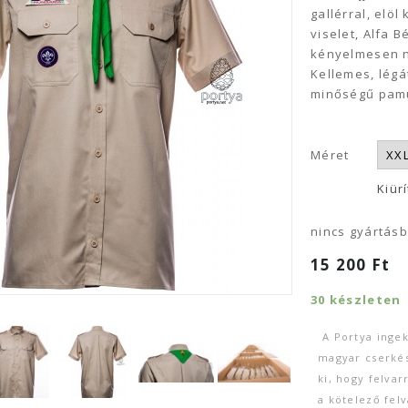
gallérral, elö
viselet, Alfa 
kényelmesen n
Kellemes, légá
minőségű pam
Méret
Kiür
nincs gyártás
15 200
Ft
30 készleten
A Portya ingek
magyar cserkés
ki, hogy felvar
a kötelező felv