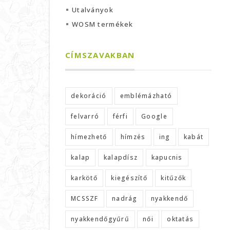
Utalványok
WOSM termékek
CÍMSZAVAKBAN
dekoráció
emblémázható
felvarró
férfi
Google
hímezhető
hímzés
ing
kabát
kalap
kalapdísz
kapucnis
karkötő
kiegészítő
kitűzők
MCSSZF
nadrág
nyakkendő
nyakkendőgyűrű
női
oktatás