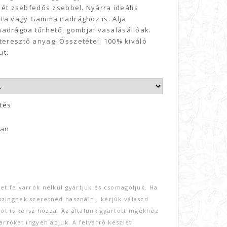
l két zsebfedős zsebbel. Nyárra ideális
Béta vagy Gamma nadrághoz is. Alja
adrágba tűrhető, gombjai vasalásállóak.
teresztő anyag. Összetétel: 100% kiváló
ut.
ítés
ban
et felvarrók nélkül gyártjuk és csomagoljuk. Ha
zingnek szeretnéd használni, kérjük válaszd
rót is kérsz hozzá. Az általunk gyártott ingekhez
arrókat ingyen adjuk. A felvarró készlet