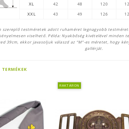
XL
42
48
120
1
XXL
43
49
126
1
n szereplő testméretek adott ruhaméret legnagyobb testméreté
kényelmesen viselhető. Példa: Nyakbőség kivételével minden t
ed 39cm, ekkor javasoljuk válaszd az “M”-es méretet, hogy k
gallérját.
 TERMÉKEK
RAKTÁRON