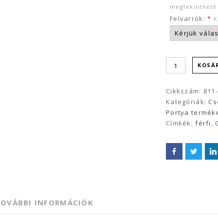
megtekinthet
Felvarrók:
*
K
KOSÁ
Cikkszám:
811-
Kategóriák:
Cs
Portya termék
Címkék:
férfi
,
TOVÁBBI INFORMÁCIÓK