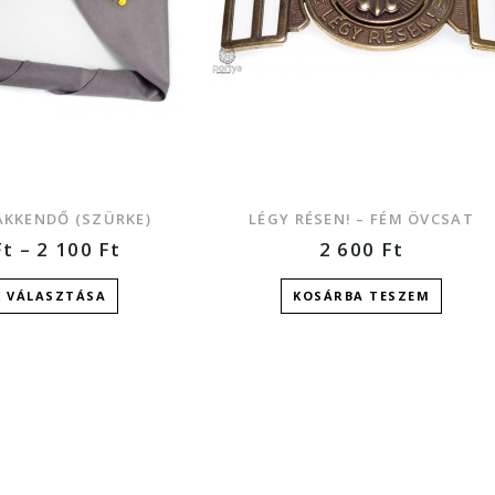
AKKENDŐ (SZÜRKE)
LÉGY RÉSEN! – FÉM ÖVCSAT
Ft
–
2 100
Ft
2 600
Ft
K VÁLASZTÁSA
KOSÁRBA TESZEM