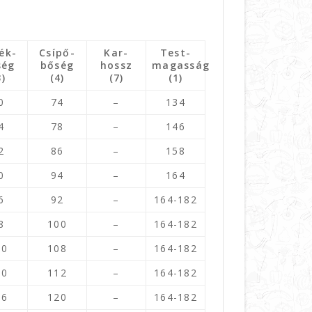
ék-
Csípő-
Kar-
Test-
ség
bőség
hossz
magasság
3)
(4)
(7)
(1)
0
74
–
134
4
78
–
146
2
86
–
158
0
94
–
164
6
92
–
164-182
8
100
–
164-182
00
108
–
164-182
10
112
–
164-182
16
120
–
164-182