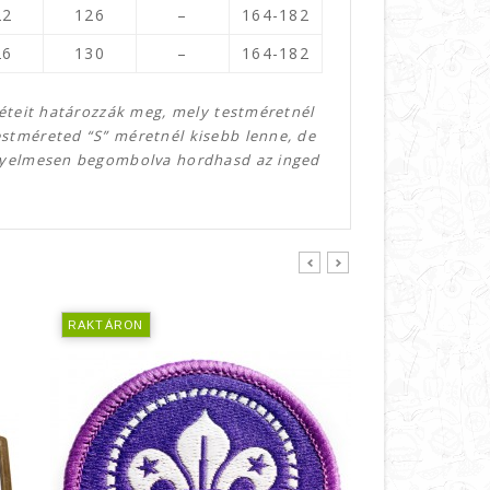
22
126
–
164-182
26
130
–
164-182
teit határozzák meg, mely testméretnél
estméreted “S” méretnél kisebb lenne, de
ényelmesen begombolva hordhasd az inged
prev
next
RAKTÁRON
RAKTÁRON