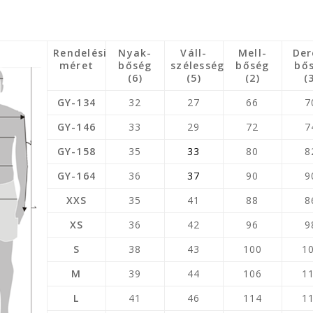
Rendelési
Nyak-
Váll-
Mell-
Der
méret
bőség
szélesség
bőség
bő
(6)
(5)
(2)
(
GY-134
32
27
66
7
GY-146
33
29
72
7
GY-158
35
33
80
8
GY-164
36
37
90
9
XXS
35
41
88
8
XS
36
42
96
9
S
38
43
100
1
M
39
44
106
1
L
41
46
114
1