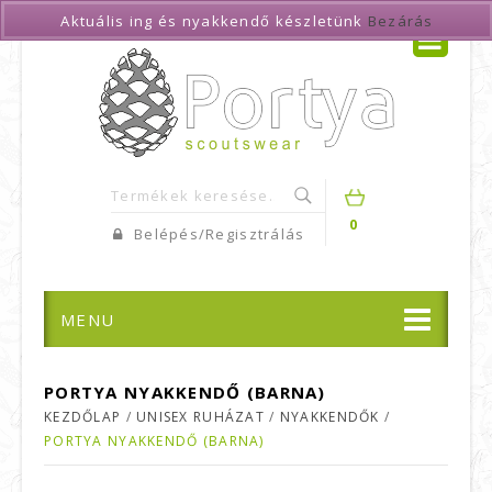
Aktuális ing és nyakkendő készletünk
Bezárás
0
Belépés/Regisztrálás
MENU
PORTYA NYAKKENDŐ (BARNA)
KEZDŐLAP
/
UNISEX RUHÁZAT
/
NYAKKENDŐK
/
PORTYA NYAKKENDŐ (BARNA)