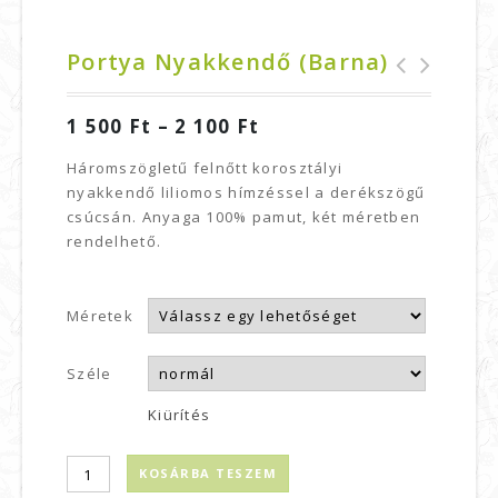
Portya Nyakkendő (barna)
Portya nyakkendő
Portya nyakkendő
1 500
Ft
–
2 100
Ft
(szürke)
(kékfestő)
Háromszögletű felnőtt korosztályi
nyakkendő liliomos hímzéssel a derékszögű
csúcsán. Anyaga 100% pamut, két méretben
rendelhető.
Méretek
Széle
Kiürítés
KOSÁRBA TESZEM