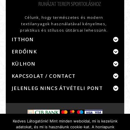
Célunk, hogy természetes és modern
textilanyagok használatával kényelmes,
praktikus és stílusos útitársai lehessünk.
ITTHON
ERDŐINK
KÜLHON
KAPCSOLAT / CONTACT
JELENLEG NINCS ÁTVÉTELI PONT
Kedves Látogatónk! Mint minden weboldal, mi is kezelünk
Szerződési feltételek
Adatvédelem
adatokat, és mi is használunk cookie-kat. A honlapunk
Bankkártyás fizetés
GYIK
WebInfo
Rólunk