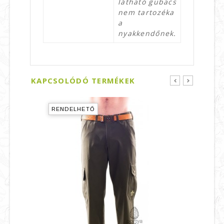
látható gubacs
nem tartozéka
a
nyakkendőnek.
KAPCSOLÓDÓ TERMÉKEK
prev
next
RENDELHETŐ