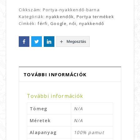
Cikkszám:
Portya-nyakkendő-barna
Kategóriák:
nyakkendők
,
Portya termékek
Címkék:
férfi
,
Google
,
női
,
nyakkendő
Megosztás
TOVÁBBI INFORMÁCIÓK
További információk
Tömeg
N/A
Méretek
N/A
Alapanyag
100% pamut