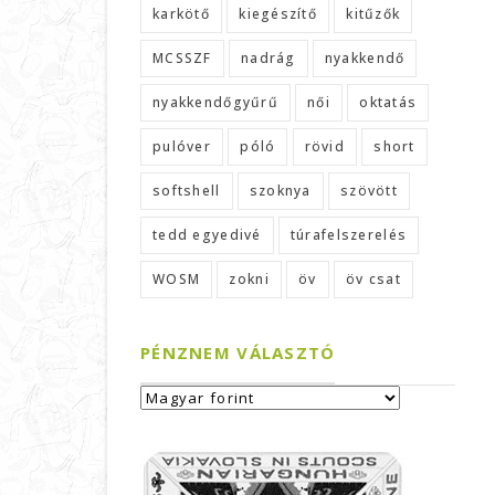
karkötő
kiegészítő
kitűzők
MCSSZF
nadrág
nyakkendő
nyakkendőgyűrű
női
oktatás
pulóver
póló
rövid
short
softshell
szoknya
szövött
tedd egyedivé
túrafelszerelés
WOSM
zokni
öv
öv csat
PÉNZNEM VÁLASZTÓ