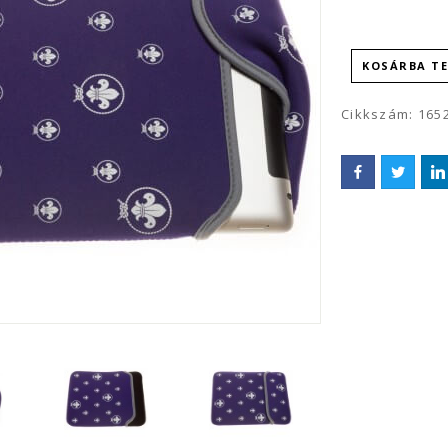
KOSÁRBA T
Cikkszám:
165