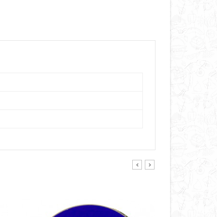
prev
next