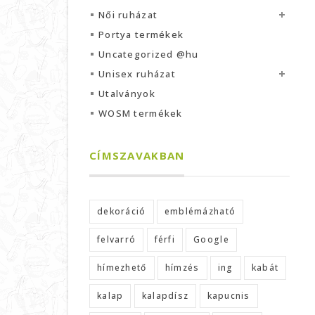
Női ruházat
Portya termékek
Uncategorized @hu
Unisex ruházat
Utalványok
WOSM termékek
CÍMSZAVAKBAN
dekoráció
emblémázható
felvarró
férfi
Google
hímezhető
hímzés
ing
kabát
kalap
kalapdísz
kapucnis