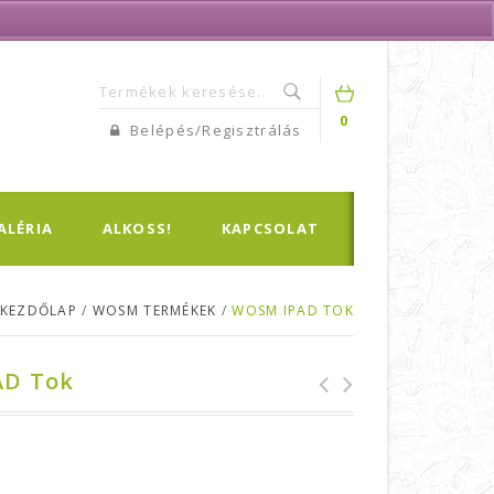
0
Belépés/Regisztrálás
ALÉRIA
ALKOSS!
KAPCSOLAT
KEZDŐLAP
/
WOSM TERMÉKEK
/
WOSM IPAD TOK
AD Tok
HUNGÁRIA felvarró
Cserkész felvarró
ingre (embléma)
KIT