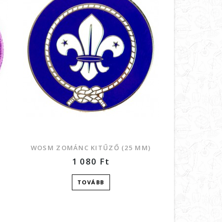
WOSM ZOMÁNC KITŰZŐ (25 MM)
“SCOUTING 
1 080
Ft
TOVÁBB