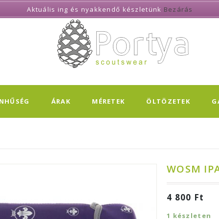
Aktuális ing és nyakkendő készletünk
Bezárás
ÍNHŰSÉG
ÁRAK
MÉRETEK
ÖLTÖZETEK
G
WOSM IP
4 800
Ft
1 készleten